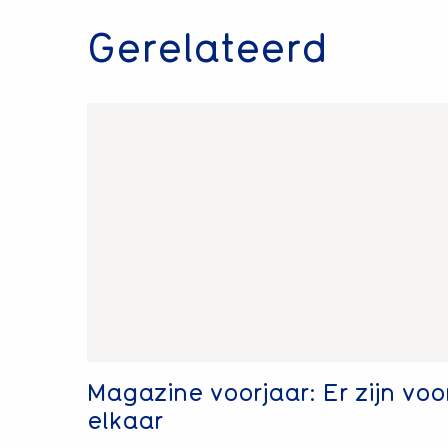
Gerelateerd
Lees
meer
over
Magazine
voorjaar:
Er
zijn
voor
elkaar
Magazine voorjaar: Er zijn voo
elkaar