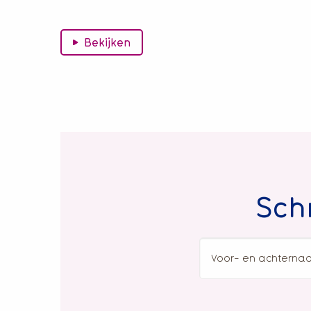
Bekijken
Schr
V
e
a