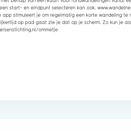
 met behulp van een kaart voor rondwandelingen vanaf een
 een start- en eindpunt selecteren kan ook. www.wandelne
app stimuleert je om regelmatig een korte wandeling te m
jkertijd op pad gaat zie je dat op je scherm. Zo kun je als
rsenstichting.nl/ommetje