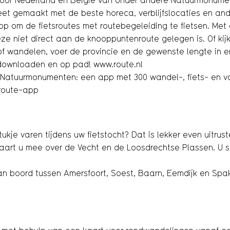
door Nederland en België van onder andere Natuurmonum
leet gemaakt met de beste horeca, verblijfslocaties en 
p om de fietsroutes met routebegeleiding te fietsen. Met
e niet direct aan de knooppuntenroute gelegen is. Of kij
 of wandelen, voer de provincie en de gewenste lengte in en
 downloaden en op pad! www.route.nl
n Natuurmonumenten: een app met 300 wandel-, fiets- en v
route-app
kje varen tijdens uw fietstocht? Dat is lekker even uitruste
vaart u mee over de Vecht en de Loosdrechtse Plassen. U 
aan boord tussen Amersfoort, Soest, Baarn, Eemdijk en Sp