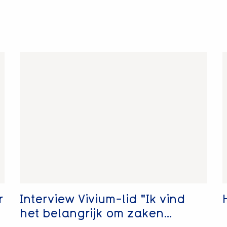
Lees
L
meer
m
over
o
Interview
H
Vivium-
(
lid
z
"Ik
s
vind
het
belangrijk
om
zaken…
r
Interview Vivium-lid "Ik vind
het belangrijk om zaken…