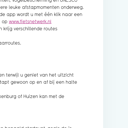
enten, Vogelbescherming en UNESCO
andere leuke afstapmomenten onderweg.
 de app wordt u met één klik naar een
k op
www.fietsnetwerk.nl
 krijg verschillende routes
aarroutes.
n terwijl u geniet van het uitzicht
stapt gewoon op en af bij een halte
akenburg of Huizen kan met de