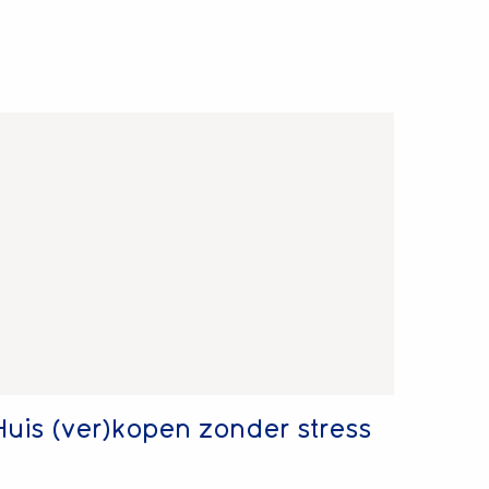
ees
eer
ver
uis
ver)kopen
onder
tress
Huis (ver)kopen zonder stress