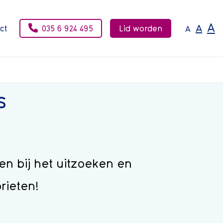
A
A
ct
035 6 924 495
Lid worden
A
s
en bij het uitzoeken en
rieten!