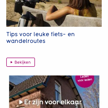
en
wandelroutes
Tips voor leuke fiets- en
wandelroutes
Bekijken
Lees
meer
over
Magazine
voorjaar:
Er