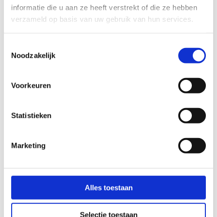
Geef
informatie die u aan ze heeft verstrekt of die ze hebben
uw
verzameld op basis van uw gebruik van hun services.
mening,
meld
Toestemmingsselectie
u
Noodzakelijk
aan
bij
Voorkeuren
het…
Geef uw mening, meld u aan bij
Statistieken
het…
Marketing
Bekijken
Alles toestaan
Lees
Selectie toestaan
meer