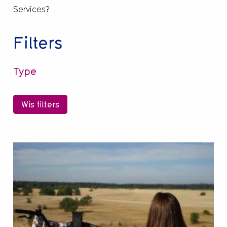
Services?
Filters
Type
Wis filters
Lees
meer
over
Tips
voor
leuke
fiets-