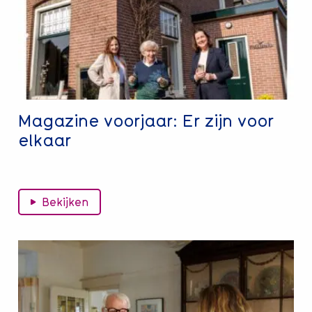
zijn
voor
elkaar
Magazine voorjaar: Er zijn voor
elkaar
Bekijken
Lees
meer
over
Interview