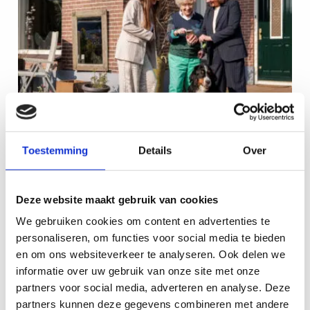
Huis
(ver)kopen
zonder
stress
Toestemming
Details
Over
Huis (ver)kopen zonder stress
Deze website maakt gebruik van cookies
We gebruiken cookies om content en advertenties te
Bekijken
personaliseren, om functies voor social media te bieden
en om ons websiteverkeer te analyseren. Ook delen we
Lees
informatie over uw gebruik van onze site met onze
meer
partners voor social media, adverteren en analyse. Deze
over
partners kunnen deze gegevens combineren met andere