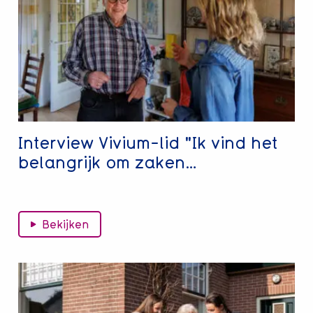
Vivium-
lid
"Ik
vind
het
belangrijk
om
zaken…
Interview Vivium-lid "Ik vind het
belangrijk om zaken…
Bekijken
Lees
meer
over