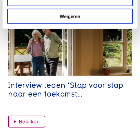
over
Interview
Weigeren
leden
'Stap
voor
stap
naar
een
toekomst…
Interview leden 'Stap voor stap
naar een toekomst…
Bekijken