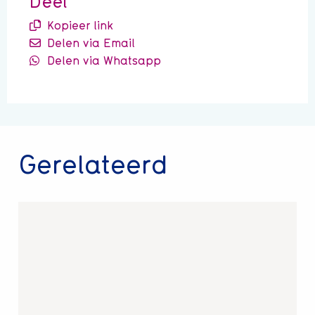
Deel
Kopieer link
Delen via Email
Delen via Whatsapp
Gerelateerd
Lees
meer
over
Interview
Vivium-
lid
"Ik