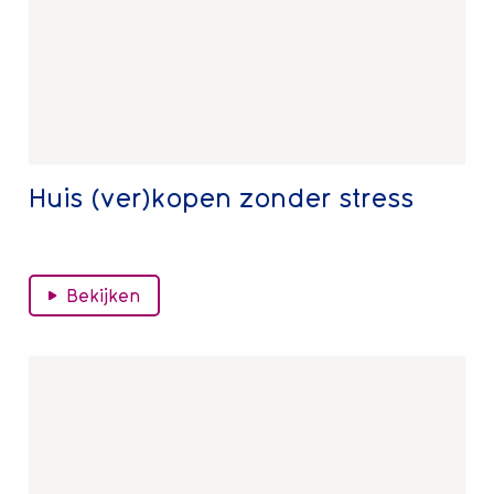
zonder
stress
Huis (ver)kopen zonder stress
Bekijken
Lees
meer
over
Interview
leden