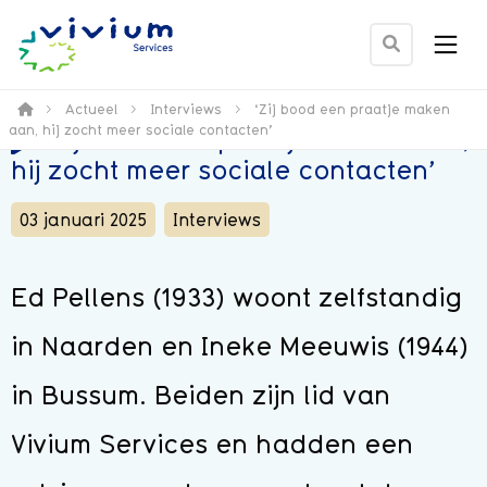
Men
Ga
naar
zoek
>
Actueel
>
Interviews
>
‘Zij bood een praatje maken
aan, hij zocht meer sociale contacten’
‘Zij bood een praatje maken aan,
pagina
hij zocht meer sociale contacten’
03 januari 2025
Interviews
Ed Pellens (1933) woont zelfstandig
in Naarden en Ineke Meeuwis (1944)
in Bussum. Beiden zijn lid van
Vivium Services en hadden een