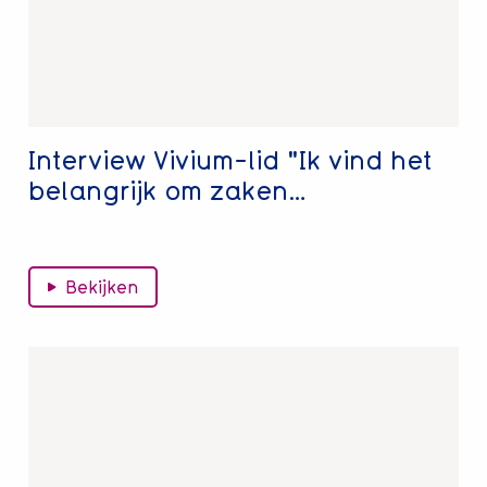
vind
het
belangrijk
om
zaken…
Interview Vivium-lid "Ik vind het
belangrijk om zaken…
Bekijken
Lees
meer
over
Huis
(ver)kopen