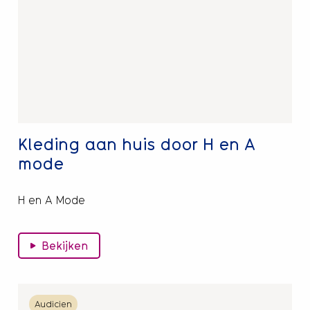
aan
huis
door
H
en
A
mode
Kleding aan huis door H en A
mode
H en A Mode
Bekijken
Lees
Audicien
meer