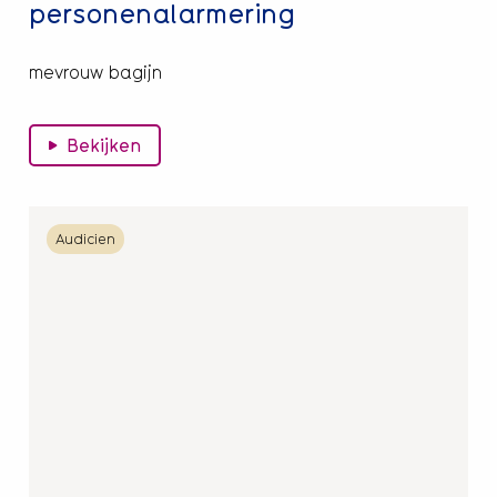
personenalarmering
mevrouw bagijn
Bekijken
Lees
Audicien
meer
over
Audicien
Beter
Horen