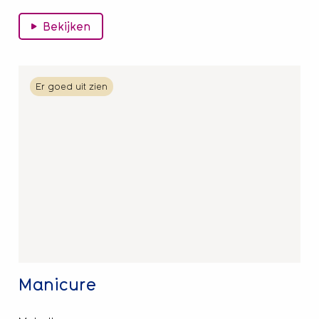
Bekijken
Lees
Er goed uit zien
meer
over
Manicure
Manicure