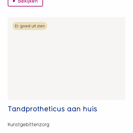
Bekijken
Lees
Er goed uit zien
meer
over
Tandprotheticus
aan
huis
Tandprotheticus aan huis
Kunstgebittenzorg