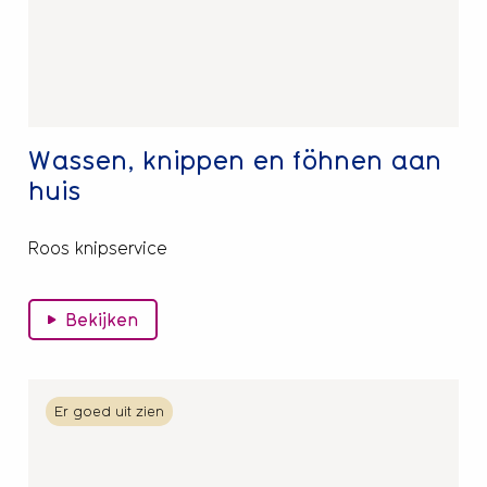
aan
huis
Wassen, knippen en föhnen aan
huis
Roos knipservice
Bekijken
Lees
Er goed uit zien
meer
over
Kleding