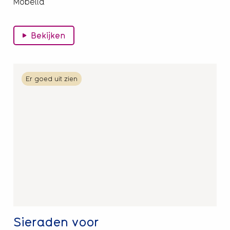
Mobella
Bekijken
Lees
Er goed uit zien
meer
over
Sieraden
voor
personenalarmering
Sieraden voor