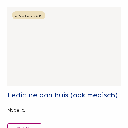
Lees
Er goed uit zien
meer
over
Pedicure
aan
huis
(ook
medisch)
Pedicure aan huis (ook medisch)
Mobella