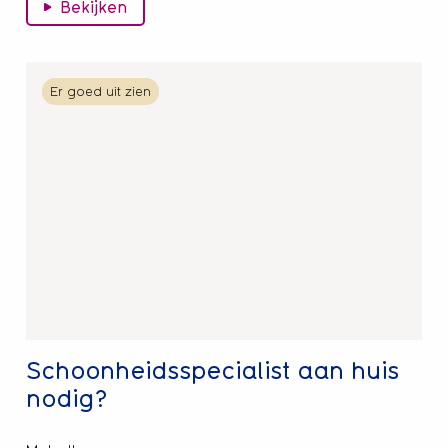
Bekijken
Lees
Er goed uit zien
meer
over
Schoonheidsspecialist
aan
huis
nodig?
Schoonheidsspecialist aan huis
nodig?