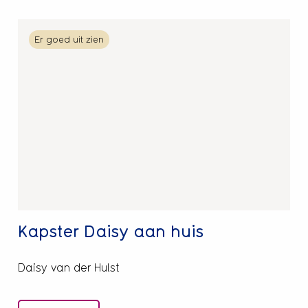
Lees
Er goed uit zien
meer
over
Kapster
Daisy
aan
huis
Kapster Daisy aan huis
Daisy van der Hulst