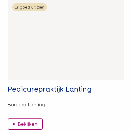
Lees
Er goed uit zien
meer
over
Pedicurepraktijk
Lanting
Pedicurepraktijk Lanting
Barbara Lanting
Bekijken