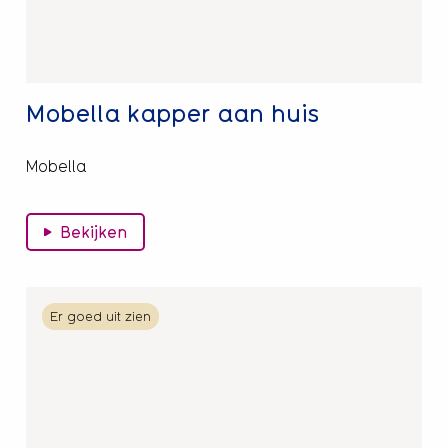
Mobella kapper aan huis
Mobella
Bekijken
Lees
Er goed uit zien
meer
over
Wassen,
knippen
en
föhnen