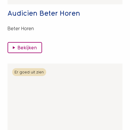
Audicien Beter Horen
Beter Horen
Bekijken
Lees
Er goed uit zien
meer
over
Haarwerken
en
pruiken