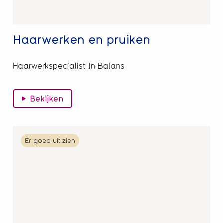
Haarwerken en pruiken
Haarwerkspecialist In Balans
Bekijken
Lees
Er goed uit zien
meer
over
Mobella
kapper
aan
huis