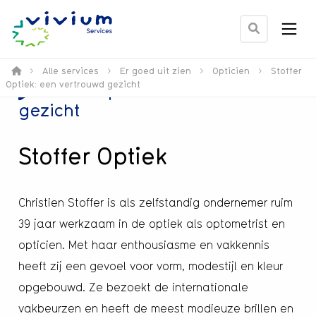
Men
Ga
naar
zoek
>
Alle services
>
Er goed uit zien
>
Opticien
>
Stoffer
Optiek: een vertrouwd gezicht
Stoffer Optiek: een vertrouwd
pagina
gezicht
Stoffer Optiek
Christien Stoffer is als zelfstandig ondernemer ruim
39 jaar werkzaam in de optiek als optometrist en
opticien. Met haar enthousiasme en vakkennis
heeft zij een gevoel voor vorm, modestijl en kleur
opgebouwd. Ze bezoekt de internationale
vakbeurzen en heeft de meest modieuze brillen en