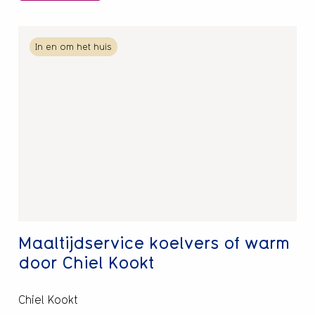
Lees
In en om het huis
meer
over
Maaltijdservice
koelvers
of
warm
door
Chiel
Kookt
Maaltijdservice koelvers of warm
door Chiel Kookt
Chiel Kookt