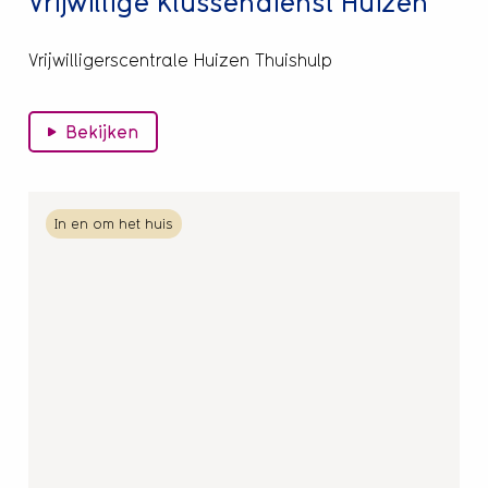
Vrijwillige Klussendienst Huizen
Vrijwilligerscentrale Huizen Thuishulp
Bekijken
Lees
In en om het huis
meer
over
Vrijwillige
Klussendienst
in
Gooise
Meren