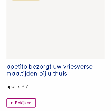
over
apetito
bezorgt
uw
vriesverse
maaltijden
bij
u
thuis
apetito bezorgt uw vriesverse
maaltijden bij u thuis
apetito B.V.
Bekijken