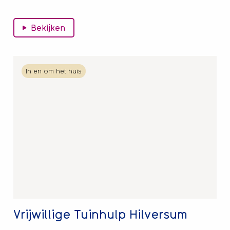
Bekijken
Lees
In en om het huis
meer
over
Vrijwillige
Tuinhulp
Hilversum
Vrijwillige Tuinhulp Hilversum