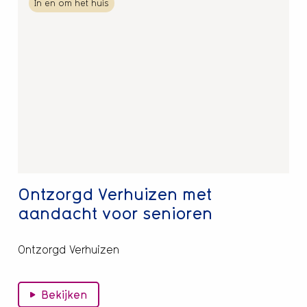
In en om het huis
meer
over
Ontzorgd
Verhuizen
met
aandacht
voor
senioren
Ontzorgd Verhuizen met
aandacht voor senioren
Ontzorgd Verhuizen
Bekijken