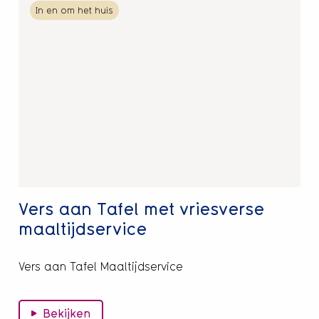
In en om het huis
meer
over
Vers
aan
Tafel
met
vriesverse
maaltijdservice
Vers aan Tafel met vriesverse
maaltijdservice
Vers aan Tafel Maaltijdservice
Bekijken