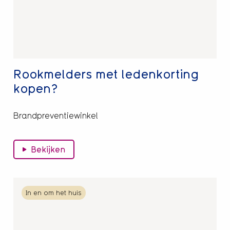
Rookmelders met ledenkorting
kopen?
Brandpreventiewinkel
Bekijken
Lees
In en om het huis
meer
over
Gooise