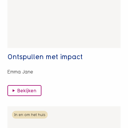
impact
Ontspullen met impact
Emma Jane
Bekijken
Lees
In en om het huis
meer
over