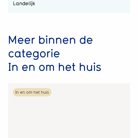
Landelijk
Meer binnen de
categorie
In en om het huis
Lees
In en om het huis
meer
over
Uitgekookt
maaltijden
aan
huis