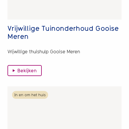
Vrijwillige Tuinonderhoud Gooise
Meren
Vrijwillige thuishulp Gooise Meren
Bekijken
Lees
In en om het huis
meer
over
Vakkundige
particuliere
tuinonderhoud