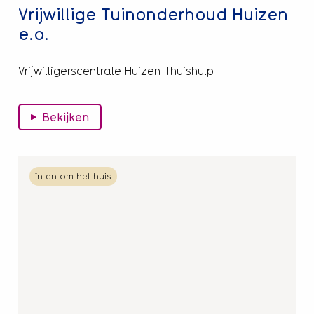
Vrijwillige Tuinonderhoud Huizen
e.o.
Vrijwilligerscentrale Huizen Thuishulp
Bekijken
Lees
In en om het huis
meer
over
Vrijwillige
Klussendienst
Hilversum