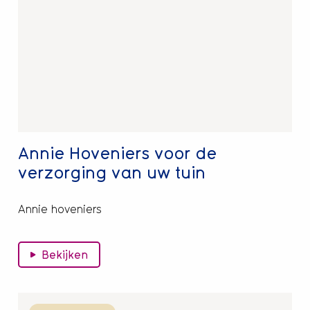
Hoveniers
voor
de
verzorging
van
uw
tuin
Annie Hoveniers voor de
verzorging van uw tuin
Annie hoveniers
Bekijken
Lees