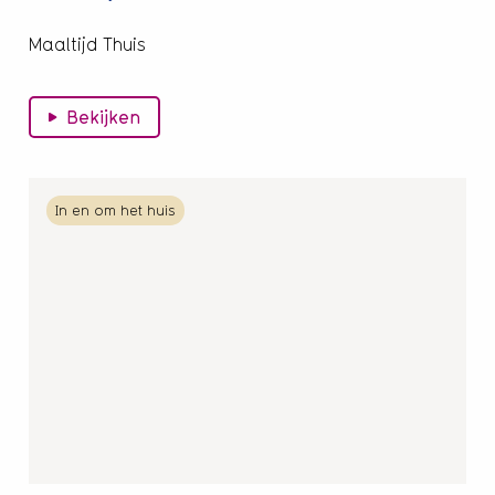
Maaltijd Thuis
Bekijken
Lees
In en om het huis
meer
over
Vrijwillige
Tuinonderhoud
Huizen
e.o.