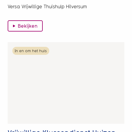
Versa Vrijwillige Thuishulp Hilversum
Bekijken
Lees
In en om het huis
meer
over
Vrijwillige
Klussendienst
Huizen