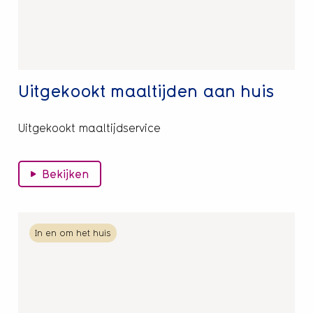
Uitgekookt maaltijden aan huis
Uitgekookt maaltijdservice
Bekijken
Lees
In en om het huis
meer
over
Professionele
klussendienst