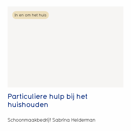
Lees
In en om het huis
meer
over
Particuliere
hulp
bij
het
huishouden
Particuliere hulp bij het
huishouden
Schoonmaakbedrijf Sabrina Helderman