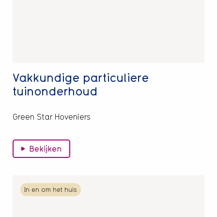
Vakkundige particuliere
tuinonderhoud
Green Star Hoveniers
Bekijken
Lees
In en om het huis
meer
over
Annie