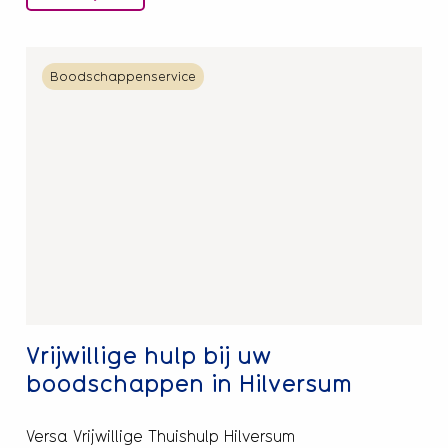
Lees
Boodschappenservice
meer
over
Vrijwillige
hulp
bij
uw
boodschappen
in
Hilversum
Vrijwillige hulp bij uw
boodschappen in Hilversum
Versa Vrijwillige Thuishulp Hilversum