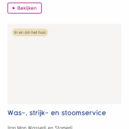
Bekijken
Lees
In en om het huis
meer
over
Was-,
strijk-
en
stoomservice
Was-, strijk- en stoomservice
Iron Man Wasserij en Stomerij