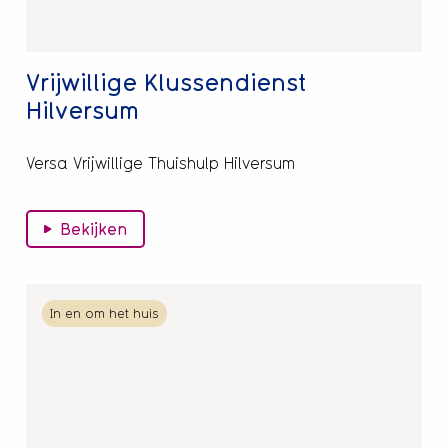
Vrijwillige Klussendienst
Hilversum
Versa Vrijwillige Thuishulp Hilversum
Bekijken
Lees
In en om het huis
meer
over
Rookmelders
met
ledenkorting
kopen?