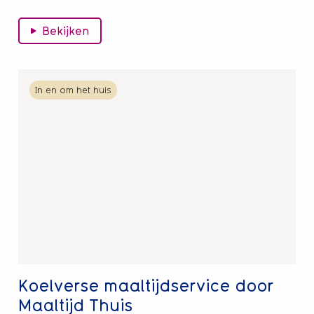
Bekijken
Lees
In en om het huis
meer
over
Koelverse
maaltijdservice
door
Maaltijd
Thuis
Koelverse maaltijdservice door
Maaltijd Thuis