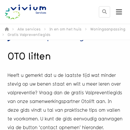
Men
Ga
naar
zoek
>
Alle services
>
In en om het huis
>
Woningaanpassing
>
Gratis Valpreventiegids
Gratis Valpreventiegids
pagina
OTO liften
Heeft u gemerkt dat u de laatste tijd wat minder
stevig op uw benen staat en wilt u meer leren over
valpreventie? Vraag dan de gratis Valpreventiegids
van onze samenwerkingspartner Otolift aan. In
deze gids vindt u tal van praktische tips om vallen
te voorkomen. U kunt de gids eenvoudig aanvragen
via de button ‘contact opnemen’ hieronder.