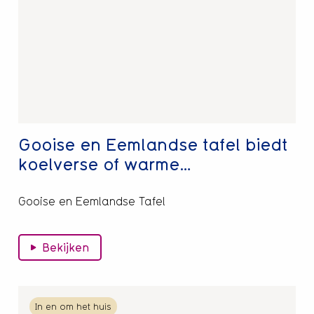
en
Eemlandse
tafel
biedt
koelverse
of
warme…
Gooise en Eemlandse tafel biedt
koelverse of warme…
Gooise en Eemlandse Tafel
Bekijken
Lees
In en om het huis
meer