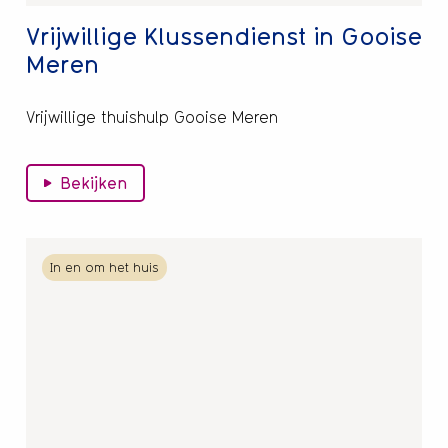
Vrijwillige Klussendienst in Gooise
Meren
Vrijwillige thuishulp Gooise Meren
Bekijken
Lees
In en om het huis
meer
over
Vrijwillige
Tuinonderhoud
Gooise
Meren