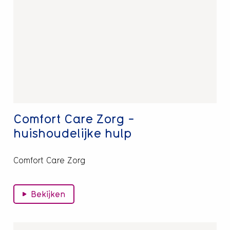
Comfort
Care
Zorg
-
huishoudelijke
hulp
Comfort Care Zorg -
huishoudelijke hulp
Comfort Care Zorg
Bekijken
Lees