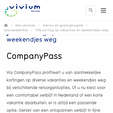
Men
Ga
naar
zoek
>
Alle services
>
Advies en goed geregeld
>
Voordeelwinkel
>
15% korting op vakanties en weekendjes weg
15% korting op vakanties en
pagina
weekendjes weg
CompanyPass
Via CompanyPass profiteert u van aantrekkelijke
kortingen op diverse vakanties en weekendjes weg
bij verschillende reisorganisaties. Of u nu kiest voor
een comfortabel verblijf in Nederland of een korte
vakantie daarbuiten, er is altijd een passende
optie. Geniet van een ontspannen verblijf in fijne