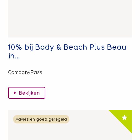
Beach
Plus
Beau
in…
10% bij Body & Beach Plus Beau
in…
CompanyPass
Bekijken
Lees
Advies en goed geregeld
meer
over
10%