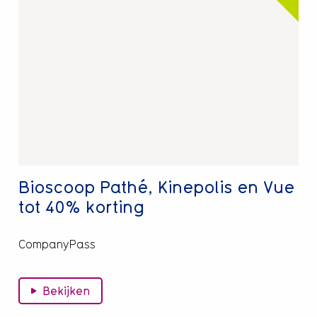
over
Bioscoop
Pathé,
Kinepolis
en
Vue
tot
40%
korting
Bioscoop Pathé, Kinepolis en Vue
tot 40% korting
CompanyPass
Bekijken