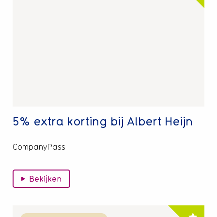
over
5%
extra
korting
bij
Albert
Heijn
5% extra korting bij Albert Heijn
CompanyPass
Bekijken
Lees