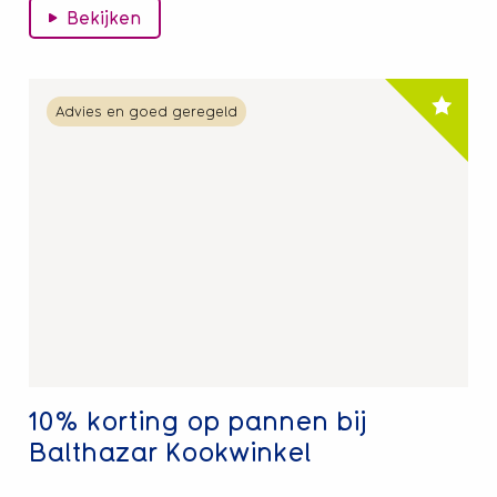
Bekijken
Lees
Advies en goed geregeld
meer
over
10%
korting
op
pannen
bij
Balthazar
Kookwinkel
10% korting op pannen bij
Balthazar Kookwinkel