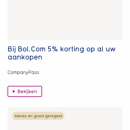
korting
op
al
uw
aankopen
Bij Bol.Com 5% korting op al uw
aankopen
CompanyPass
Bekijken
Lees
Advies en goed geregeld
meer
over