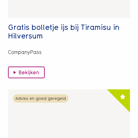
Hilversum
Gratis bolletje ijs bij Tiramisu in
Hilversum
CompanyPass
Bekijken
Lees
Advies en goed geregeld
meer
over
10%
bij
Body
&