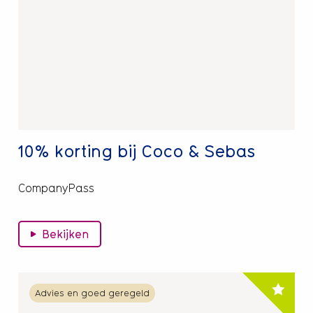
korting
bij
Coco
&
Sebas
10% korting bij Coco & Sebas
CompanyPass
Bekijken
Lees
Advies en goed geregeld
meer