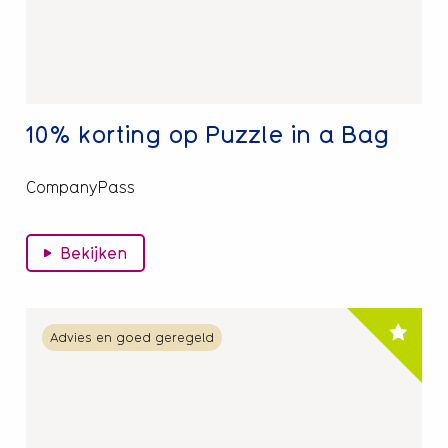
in
a
Bag
10% korting op Puzzle in a Bag
CompanyPass
Bekijken
Lees
Advies en goed geregeld
meer
over
Bij
Bol.Com
5%