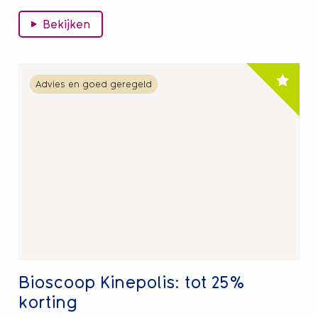
Bekijken
Lees
Advies en goed geregeld
meer
over
Bioscoop
Kinepolis:
tot
25%
korting
Bioscoop Kinepolis: tot 25%
korting