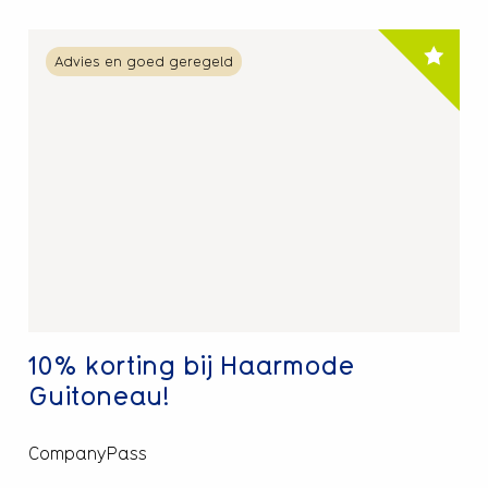
Lees
Advies en goed geregeld
meer
over
10%
korting
bij
Haarmode
Guitoneau!
10% korting bij Haarmode
Guitoneau!
CompanyPass