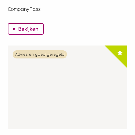
CompanyPass
Bekijken
Lees
Advies en goed geregeld
meer
over
Sauna:
geniet
en
ontspan
met
korting
tot
40%