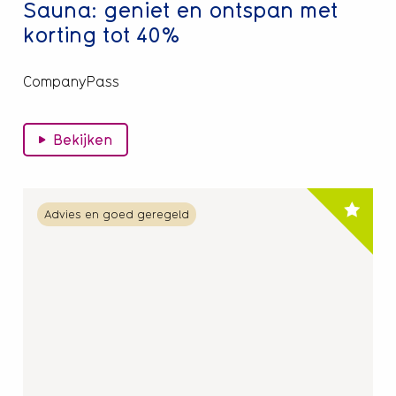
Sauna: geniet en ontspan met
korting tot 40%
CompanyPass
Bekijken
Lees
Advies en goed geregeld
meer
over
10%
korting
bij
Sport
2000
in
Hilversum