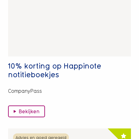
korting
op
Happinote
notitieboekjes
10% korting op Happinote
notitieboekjes
CompanyPass
Bekijken
Lees
Advies en goed geregeld