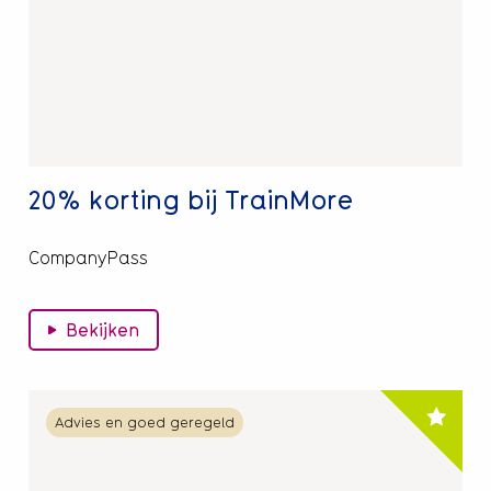
bij
TrainMore
20% korting bij TrainMore
CompanyPass
Bekijken
Lees
Advies en goed geregeld
meer
over
10%