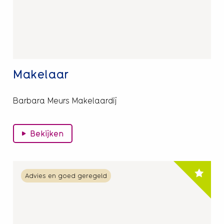
Makelaar
Barbara Meurs Makelaardij
Bekijken
Lees
Advies en goed geregeld
meer
over
20%
korting