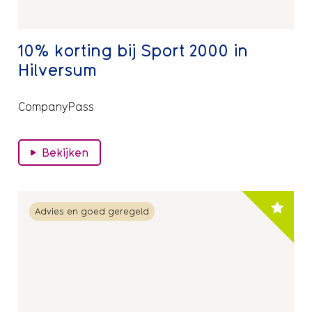
10% korting bij Sport 2000 in
Hilversum
CompanyPass
Bekijken
Lees
Advies en goed geregeld
meer
over
10%
korting
op
Puzzle