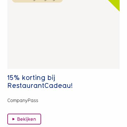
meer
over
15%
korting
bij
RestaurantCadeau!
15% korting bij
RestaurantCadeau!
CompanyPass
Bekijken