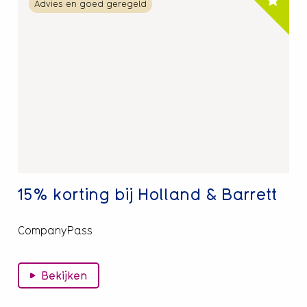
Advies en goed geregeld
meer
over
15%
korting
bij
Holland
&
Barrett
15% korting bij Holland & Barrett
CompanyPass
Bekijken