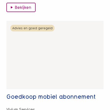
Bekijken
Lees
Advies en goed geregeld
meer
over
Goedkoop
mobiel
abonnement
Goedkoop mobiel abonnement
Vivium Services