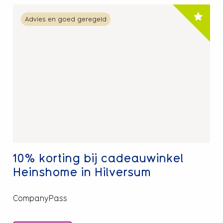
Lees
Advies en goed geregeld
meer
over
10%
korting
bij
cadeauwinkel
Heinshome
in
Hilversum
10% korting bij cadeauwinkel
Heinshome in Hilversum
CompanyPass