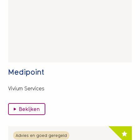
Medipoint
Medipoint
Vivium Services
Bekijken
Lees
Advies en goed geregeld
meer