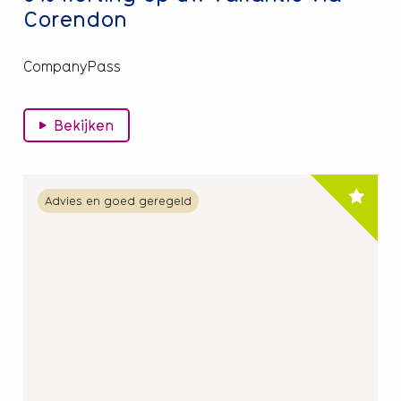
Corendon
CompanyPass
Bekijken
Lees
Advies en goed geregeld
meer
over
40%
korting
op
Walibi
tickets