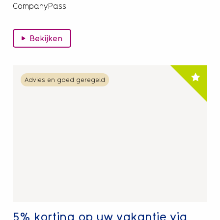
CompanyPass
Bekijken
Lees
Advies en goed geregeld
meer
over
5%
korting
op
uw
vakantie
via
Corendon
5% korting op uw vakantie via