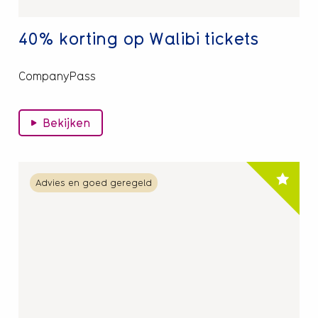
40% korting op Walibi tickets
CompanyPass
Bekijken
Lees
Advies en goed geregeld
meer
over
Gratis
bolletje
ijs
bij
Tiramisu
in