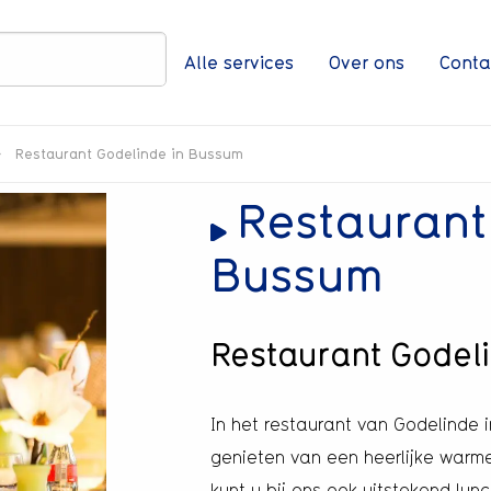
Zoeken
Alle services
Over ons
Conta
>
Restaurant Godelinde in Bussum
Restaurant
Bussum
Restaurant Godel
In het restaurant van Godelinde 
genieten van een heerlijke warme
kunt u bij ons ook uitstekend lu