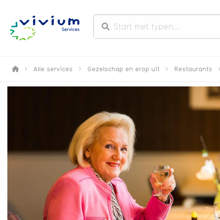
>
Alle services
>
Gezelschap en erop uit
>
Restaurants