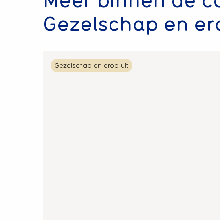
Gezelschap en ero
Lees
Gezelschap en erop uit
meer
over
Meerdaagse
reis
naar
de
Ardennen