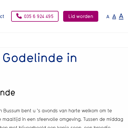
A
A
ct
035 6 924 495
Lid worden
A
 Godelinde in
inde
in Bussum bent u ’s avonds van harte welkom om te
 maaltijd in een sfeervolle omgeving. Tussen de middag
nchen met bijvoorbeeld een kopje soep, een broodje,