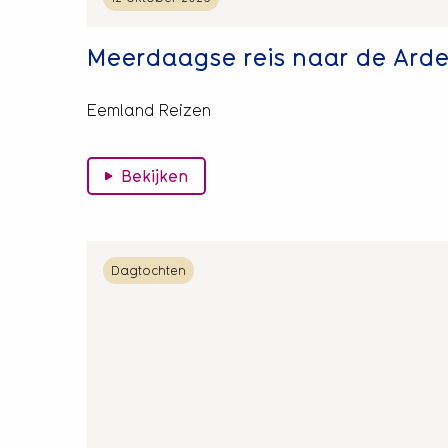
Meerdaagse reis naar de Ard
Eemland Reizen
Bekijken
Lees
Dagtochten
meer
over
Dagtocht
Kinderdijk
en
de
Alblasserwaard