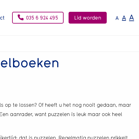
A
A
ct
035 6 924 495
Lid worden
A
zelboeken
ls op te lossen? Of heeft u het nog nooit gedaan, maar
 Een aanrader, want puzzelen is leuk maar ook heel
kertijd: dat is puzzelen. Regelmatig puzzelen prikkelt