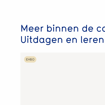
Meer binnen de c
Uitdagen en leren
Lees
EHBO
meer
over
Hartstichting
Spoedcursus