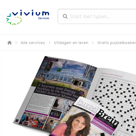
>
Alle services
>
Uitdagen en leren
>
Gratis puzzelboeke