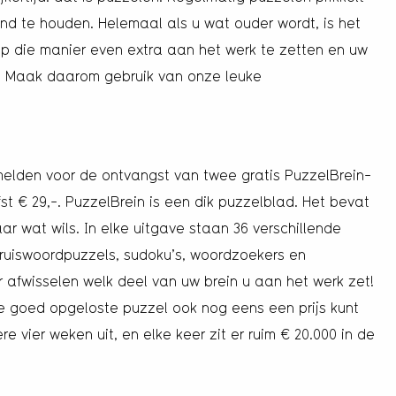
d te houden. Helemaal als u wat ouder wordt, is het
p die manier even extra aan het werk te zetten en uw
. Maak daarom gebruik van onze leuke
nmelden voor de ontvangst van twee gratis PuzzelBrein-
t € 29,-. PuzzelBrein is een dik puzzelblad. Het bevat
r wat wils. In elke uitgave staan 36 verschillende
kruiswoordpuzzels, sudoku’s, woordzoekers en
 afwisselen welk deel van uw brein u aan het werk zet!
re goed opgeloste puzzel ook nog eens een prijs kunt
e vier weken uit, en elke keer zit er ruim € 20.000 in de