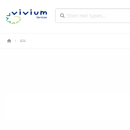
>
404