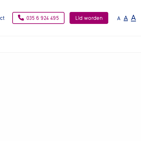
A
A
ct
035 6 924 495
Lid worden
A