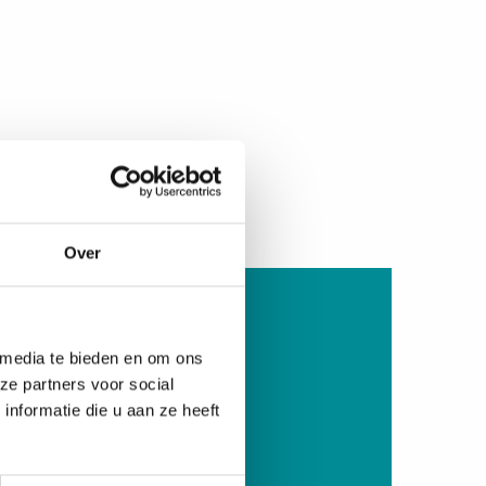
Over
ag nog lid!
 media te bieden en om ons
ze partners voor social
ivium Services
nformatie die u aan ze heeft
nvullende zorgverzekering
acties