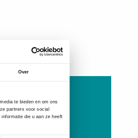
Over
ag nog lid!
 media te bieden en om ons
ze partners voor social
ivium Services
nformatie die u aan ze heeft
nvullende zorgverzekering
acties