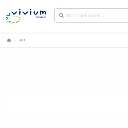
>
404