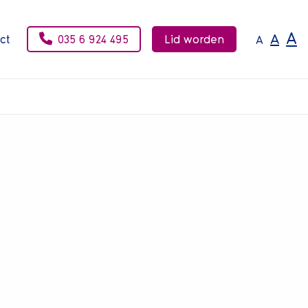
A
A
ct
035 6 924 495
Lid worden
A