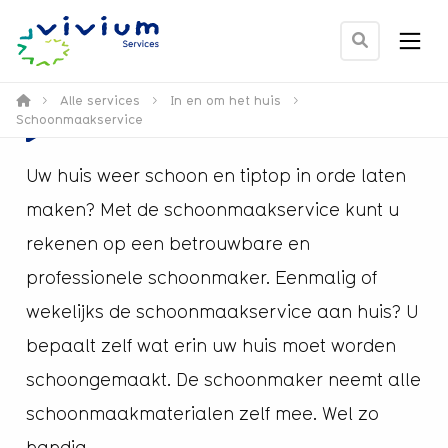
Men
Ga
naar
zoek
>
Alle services
>
In en om het huis
>
Schoonmaakservice
Schoonmaakservice
pagina
Uw huis weer schoon en tiptop in orde laten
maken? Met de schoonmaakservice kunt u
rekenen op een betrouwbare en
professionele schoonmaker. Eenmalig of
wekelijks de schoonmaakservice aan huis? U
bepaalt zelf wat erin uw huis moet worden
schoongemaakt. De schoonmaker neemt alle
schoonmaakmaterialen zelf mee. Wel zo
handig.