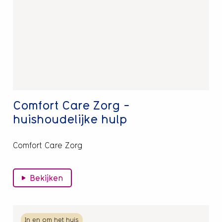
Care
Zorg
-
huishoudelijke
hulp
Comfort Care Zorg -
huishoudelijke hulp
Comfort Care Zorg
Bekijken
Lees
In en om het huis