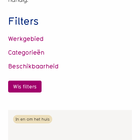
Filters
Werkgebied
Categorieën
Beschikbaarheid
Wis filters
Lees
In en om het huis
meer
over
Comfort