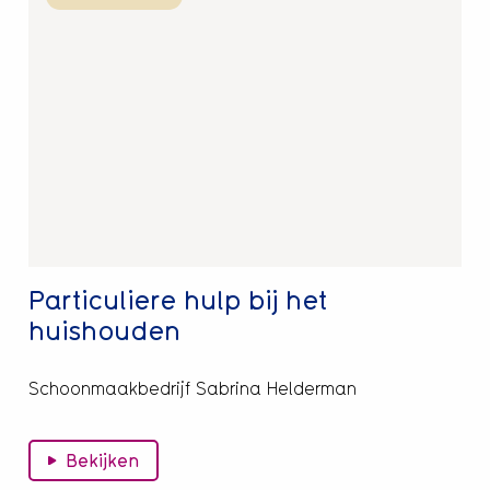
meer
over
Particuliere
hulp
bij
het
huishouden
Particuliere hulp bij het
huishouden
Schoonmaakbedrijf Sabrina Helderman
Bekijken