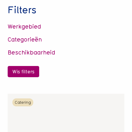
Filters
Werkgebied
Categorieën
Beschikbaarheid
Wis filters
Lees
Catering
meer
over
Catering
aan