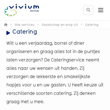
Men
Ga
naar
zoek
>
Alle services
>
Gezelschap en erop uit
>
Catering
Catering
pagina
Wilt u een verjaardag, borrel of diner
organiseren en graag alles tot in de puntjes
laten verzorgen? De Cateringservice neemt
alles naar uw wensen uit handen. Zij
verzorgen de lekkerste en smakelijkste
hapjes voor u en uw gasten. U heeft keuze uit
verschillende soorten catering. Zij denken
graag met u mee.